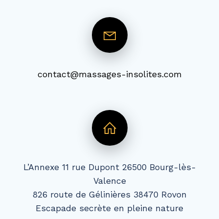
atnoc
am@tc
egass
sni-s
etilo
moc.s
L’Annexe 11 rue Dupont 26500 Bourg-lès-
Valence
826 route de Gélinières 38470 Rovon
Escapade secrète en pleine nature